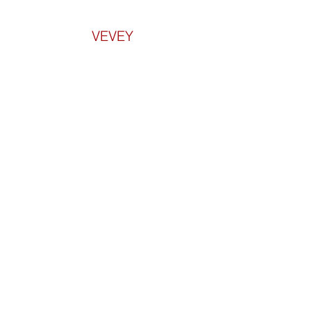
VEVEY
Informations pratiques
Forfaits et tarifs
Evénements
Qi Gong en entreprise