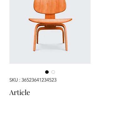
SKU : 36523641234523
Article
Prix
15.00 CHF
Quantité
*