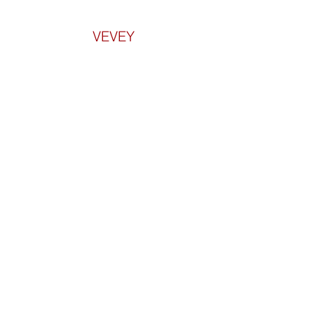
VEVEY
Informations pratiques
Forfaits et tarifs
Evénements
Qi Gong en entreprise