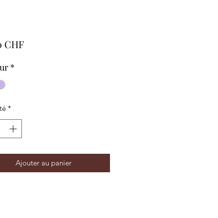
Prix
0 CHF
ur
*
té
*
Ajouter au panier