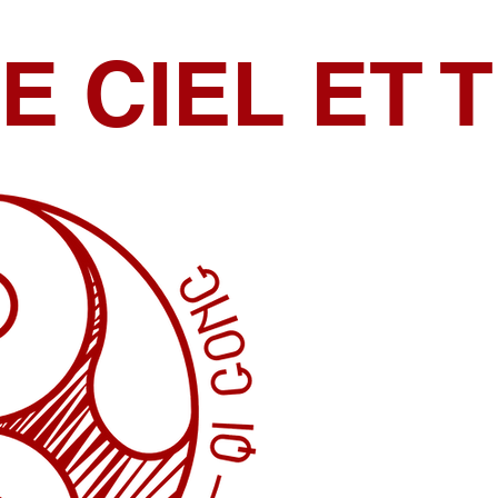
E CIEL ET 
Q
(Médecine Tra
et ancê