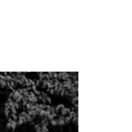
ations pratiques
faits et tarifs
vénements
g en entreprise
Enseignant