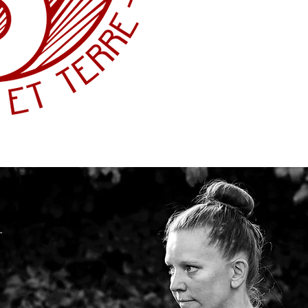
Inform
For
E
Qi Gon